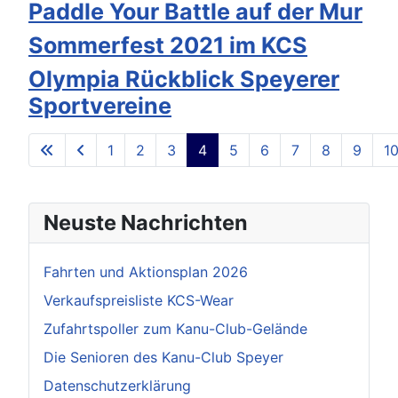
Paddle Your Battle auf der Mur
Sommerfest 2021 im KCS
Olympia Rückblick Speyerer
Sportvereine
1
2
3
4
5
6
7
8
9
1
Seite 4 von 13
Neuste Nachrichten
Fahrten und Aktionsplan 2026
Verkaufspreisliste KCS-Wear
Zufahrtspoller zum Kanu-Club-Gelände
Die Senioren des Kanu-Club Speyer
Datenschutzerklärung