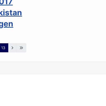
017
kistan
egen
13