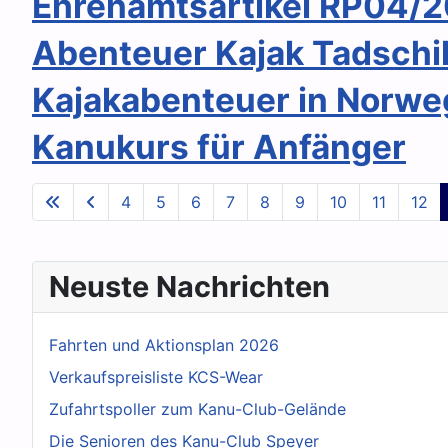
Ehrenamtsartikel RP04/2
Abenteuer Kajak Tadschi
Kajakabenteuer in Norw
Kanukurs für Anfänger
4
5
6
7
8
9
10
11
12
Neuste Nachrichten
Fahrten und Aktionsplan 2026
Verkaufspreisliste KCS-Wear
Zufahrtspoller zum Kanu-Club-Gelände
Die Senioren des Kanu-Club Speyer